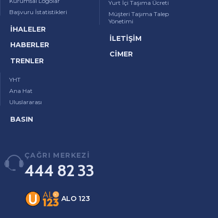
Kurumsal Logolar
Yurt İçi Taşıma Ücreti
Başvuru İstatistikleri
Müşteri Taşıma Talep
Yönetimi
İHALELER
İLETİŞİM
HABERLER
CİMER
TRENLER
YHT
Ana Hat
Uluslararası
BASIN
ÇAĞRI MERKEZİ
444 82 33
ALO 123