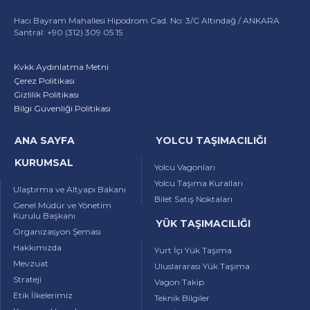
Hacı Bayram Mahallesi Hipodrom Cad. No: 3/C Altındağ / ANKARA
Santral: +90 (312) 309 05 15
Kvkk Aydınlatma Metni
Çerez Politikası
Gizlilik Politikası
Bilgi Güvenliği Politikası
ANA SAYFA
YOLCU TAŞIMACILIĞI
KURUMSAL
Yolcu Vagonları
Yolcu Taşıma Kuralları
Ulaştırma ve Altyapı Bakanı
Bilet Satış Noktaları
Genel Müdür ve Yönetim
Kurulu Başkanı
YÜK TAŞIMACILIĞI
Organizasyon Şeması
Hakkımızda
Yurt İçi Yük Taşıma
Mevzuat
Uluslararası Yük Taşıma
Strateji
Vagon Takip
Etik İlkelerimiz
Teknik Bilgiler