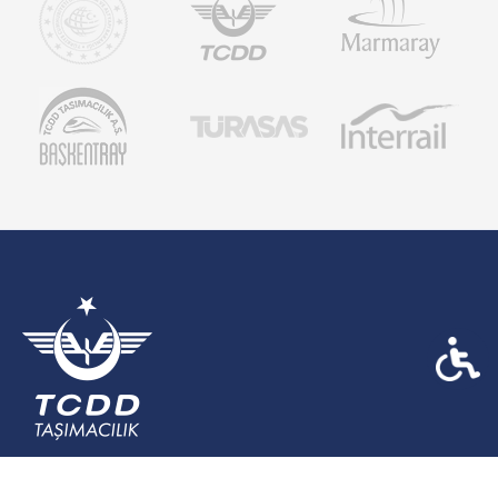
Hacı Bayram Mahallesi Hipodrom Cad. No: 3/C Altındağ / ANKARA