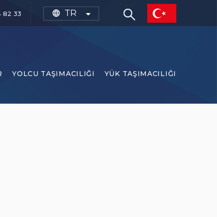
TR
language
 82 33
R
YOLCU TAŞIMACILIĞI
YÜK TAŞIMACILIĞI