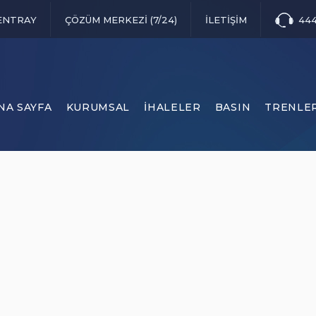
ENTRAY
ÇÖZÜM MERKEZİ (7/24)
İLETİŞİM
444
NA SAYFA
KURUMSAL
İHALELER
BASIN
TRENLE