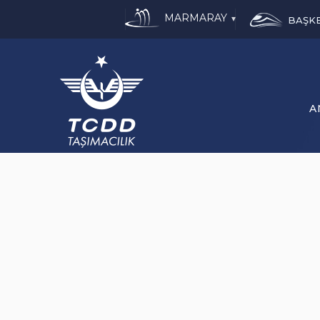
MARMARAY
▾
BAŞK
A